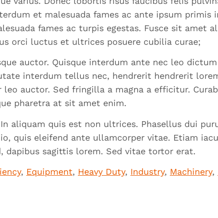
que varius. Donec lobortis risus faucibus felis pulvin
Interdum et malesuada fames ac ante ipsum primis i
alesuada fames ac turpis egestas. Fusce sit amet al
s orci luctus et ultrices posuere cubilia curae;
esque auctor. Quisque interdum ante nec leo dictu
putate interdum tellus nec, hendrerit hendrerit lore
ar leo auctor. Sed fringilla a magna a efficitur. Cur
ique pharetra at sit amet enim.
aliquam quis est non ultrices. Phasellus dui purus
o, quis eleifend ante ullamcorper vitae. Etiam iac
 dapibus sagittis lorem. Sed vitae tortor erat.
ciency
,
Equipment
,
Heavy Duty
,
Industry
,
Machinery
,