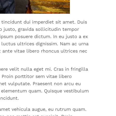
 tincidunt dui imperdiet sit amet. Duis
o justo, gravida sollicitudin tempor
t ipsum posuere dictum. In eu justo a ex
s luctus ultrices dignissim. Nam ac urna
t ante vitae libero rhoncus ultrices nec
e velit nulla eget mi. Cras in fringilla
 Proin porttitor sem vitae libero
met vulputate. Praesent non arcu eu
tis elementum quam. Quisque vestibulum
incidunt.
t amet vehicula augue, eu rutrum quam.