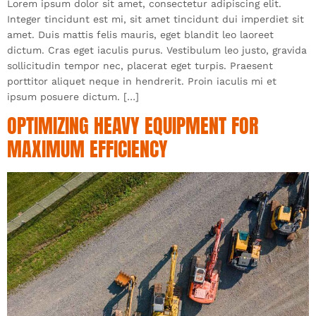
Lorem ipsum dolor sit amet, consectetur adipiscing elit.
Integer tincidunt est mi, sit amet tincidunt dui imperdiet sit
amet. Duis mattis felis mauris, eget blandit leo laoreet
dictum. Cras eget iaculis purus. Vestibulum leo justo, gravida
sollicitudin tempor nec, placerat eget turpis. Praesent
porttitor aliquet neque in hendrerit. Proin iaculis mi et
ipsum posuere dictum. […]
OPTIMIZING HEAVY EQUIPMENT FOR
MAXIMUM EFFICIENCY