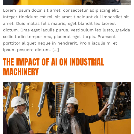
Lorem ipsum dolor sit amet, consectetur adipiscing elit.
Integer tincidunt est mi, sit amet tincidunt dui imperdiet sit
amet. Duis mattis felis mauris, eget blandit leo laoreet
dictum. Cras eget iaculis purus. Vestibulum leo justo, gravida
sollicitudin tempor nec, placerat eget turpis. Praesent
porttitor aliquet neque in hendrerit. Proin iaculis mi et
ipsum posuere dictum. […]
THE IMPACT OF AI ON INDUSTRIAL
MACHINERY