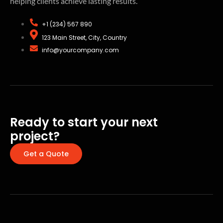
helping clients achieve lasting results.
+1 (234) 567 890
123 Main Street, City, Country
info@yourcompany.com
Ready to start your next
project?
Get a Quote