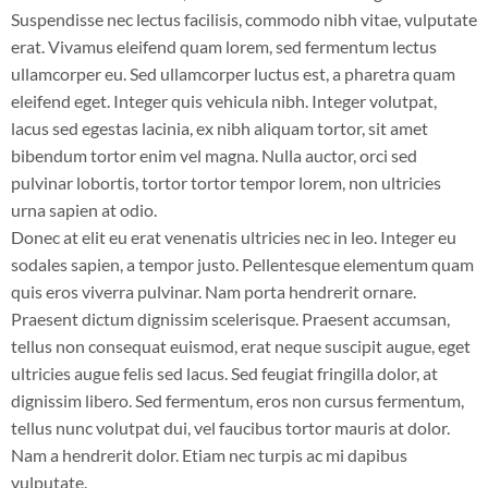
Suspendisse nec lectus facilisis, commodo nibh vitae, vulputate
erat. Vivamus eleifend quam lorem, sed fermentum lectus
ullamcorper eu. Sed ullamcorper luctus est, a pharetra quam
eleifend eget. Integer quis vehicula nibh. Integer volutpat,
lacus sed egestas lacinia, ex nibh aliquam tortor, sit amet
bibendum tortor enim vel magna. Nulla auctor, orci sed
pulvinar lobortis, tortor tortor tempor lorem, non ultricies
urna sapien at odio.
Donec at elit eu erat venenatis ultricies nec in leo. Integer eu
sodales sapien, a tempor justo. Pellentesque elementum quam
quis eros viverra pulvinar. Nam porta hendrerit ornare.
Praesent dictum dignissim scelerisque. Praesent accumsan,
tellus non consequat euismod, erat neque suscipit augue, eget
ultricies augue felis sed lacus. Sed feugiat fringilla dolor, at
dignissim libero. Sed fermentum, eros non cursus fermentum,
tellus nunc volutpat dui, vel faucibus tortor mauris at dolor.
Nam a hendrerit dolor. Etiam nec turpis ac mi dapibus
vulputate.